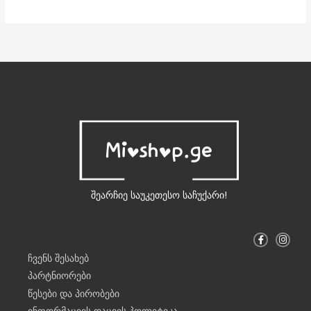
შეარჩიე საუკეთესო საჩუქარი!
F
I
a
n
c
s
ჩვენს შესახებ
e
t
b
a
პარტნიორები
o
g
o
r
წესები და პირობები
k
a
-
m