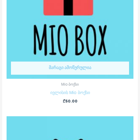
ᲛᲐᲠᲐᲒᲘ ᲐᲛᲝᲬᲣᲠᲣᲚᲘᲐ
Mio ბოქსი
ივლისის Mio ბოქსი
₾
50.00