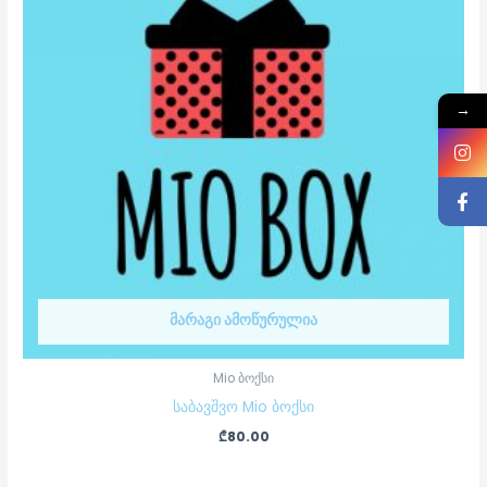
→
ᲛᲐᲠᲐᲒᲘ ᲐᲛᲝᲬᲣᲠᲣᲚᲘᲐ
Mio ბოქსი
საბავშვო Mio ბოქსი
₾
80.00