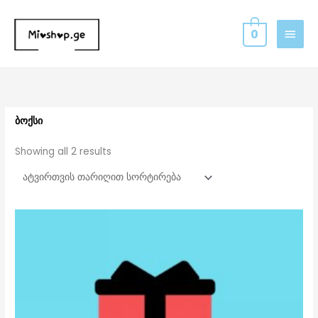
Skip
MAIN
to
0
MEN
content
Sorted
by
latest
ბოქსი
Showing all 2 results