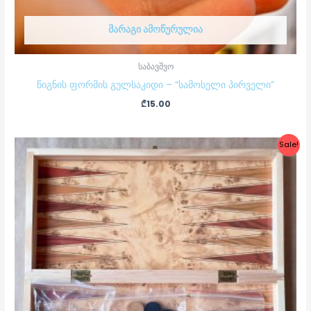
ᲛᲐᲠᲐᲒᲘ ᲐᲛᲝᲬᲣᲠᲣᲚᲘᲐ
საბავშვო
წიგნის ფორმის გულსაკიდი – “სამოსელი პირველი”
₾
15.00
Original
Current
Sale!
price
price
was:
is:
₾75.00.
₾45.00.