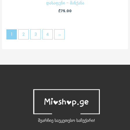
დასაფენი – მანქანა
₾
75.00
1
2
3
4
→
შეარჩიე საუკეთესო საჩუქარი!