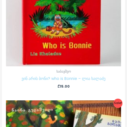
საბავშვო
ვინ არის ბონი? who is Bonnie – ლია ხალაძე
₾
15.00
Original
Current
Sale!
price
price
was:
is:
₾35.00.
₾26.00.