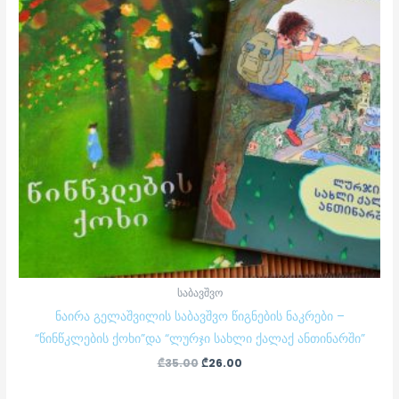
საბავშვო
ნაირა გელაშვილის საბავშვო წიგნების ნაკრები –
“წინწკლების ქოხი”და “ლურჯი სახლი ქალაქ ანთინარში”
₾
35.00
₾
26.00