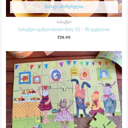
ᲛᲐᲠᲐᲒᲘ ᲐᲛᲝᲬᲣᲠᲣᲚᲘᲐ
საბავშვო
საბავშვო ფაზლი Moulin Roty (1) – 35 დეტალით
₾
26.00