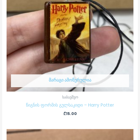
ᲛᲐᲠᲐᲒᲘ ᲐᲛᲝᲬᲣᲠᲣᲚᲘᲐ
საბავშვო
წიგნის ფორმის გულსაკიდი – Harry Potter
₾
15.00