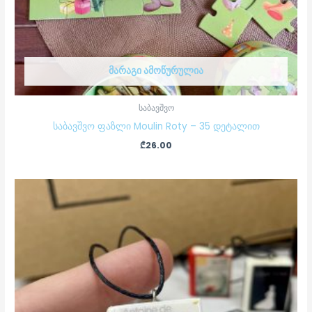
ᲛᲐᲠᲐᲒᲘ ᲐᲛᲝᲬᲣᲠᲣᲚᲘᲐ
საბავშვო
საბავშვო ფაზლი Moulin Roty – 35 დეტალით
₾
26.00