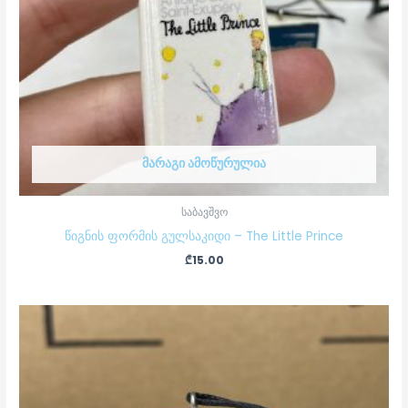
ᲛᲐᲠᲐᲒᲘ ᲐᲛᲝᲬᲣᲠᲣᲚᲘᲐ
საბავშვო
წიგნის ფორმის გულსაკიდი – The Little Prince
₾
15.00