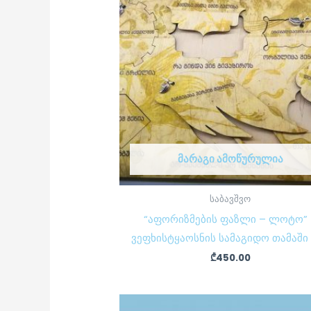
ᲛᲐᲠᲐᲒᲘ ᲐᲛᲝᲬᲣᲠᲣᲚᲘᲐ
საბავშვო
“აფორიზმების ფაზლი – ლოტო” 
ვეფხისტყაოსნის სამაგიდო თამაში
₾
450.00