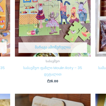
ᲛᲐᲠᲐᲒᲘ ᲐᲛᲝᲬᲣᲠᲣᲚᲘᲐ
საბავშვო
 35
საბავშვო ფაზლი Moulin Roty – 35
სამა
დეტალით
₾
26.00