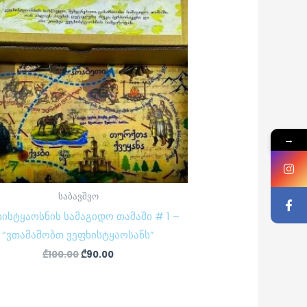
₾100.00.
₾90.00.
→
საბავშვო
ისტყაოსნის სამაგიდო თამაში # 1 –
“ვთამაშობთ ვეფხისტყაოსანს”
₾
100.00
₾
90.00