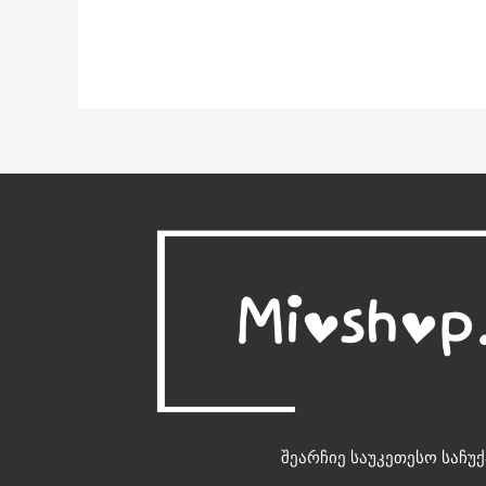
შეარჩიე საუკეთესო საჩუქ