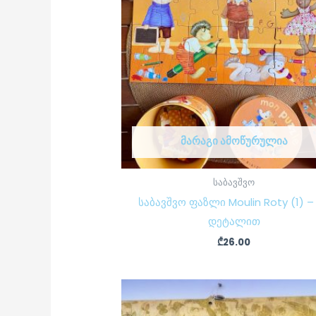
ᲛᲐᲠᲐᲒᲘ ᲐᲛᲝᲬᲣᲠᲣᲚᲘᲐ
საბავშვო
საბავშვო ფაზლი Moulin Roty (1) –
დეტალით
₾
26.00