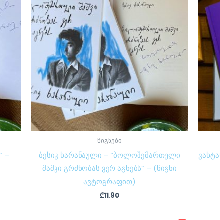
წიგნები
” –
ბესიკ ხარანაული – “ბოლოშემართული
ვახტა
შაშვი გრძნობას ვერ აგნებს” – (წიგნი
ავტოგრაფით)
₾
11.90