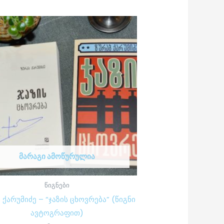
ᲛᲐᲠᲐᲒᲘ ᲐᲛᲝᲬᲣᲠᲣᲚᲘᲐ
წიგნები
 ქარუმიძე – “ჯაზის ცხოვრება” (წიგნი
ავტოგრაფით)