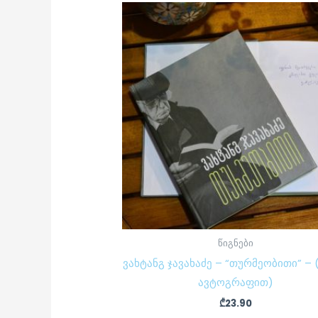
წიგნები
ვახტანგ ჯავახაძე – “თურმეობითი” – 
ავტოგრაფით)
₾
23.90