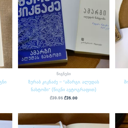
წიგნები
გნი
ზურაბ კიკნაძე – “ამარგი. ალუდას
შ
ნახტომი” (წიგნი ავტოგრაფით)
₾
39.95
₾
35.00