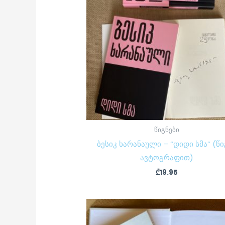
წიგნები
ბესიკ ხარანაული – “დიდი სმა” (წი
ავტოგრაფით)
₾
19.95