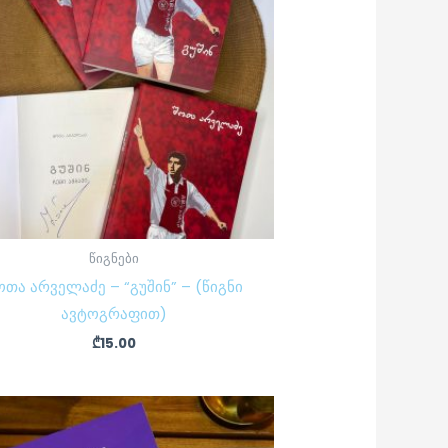
წიგნები
ოთა არველაძე – “გუშინ” – (წიგნი
ავტოგრაფით)
₾
15.00