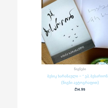
წიგნები
ბესიკ ხარანაული – ” ეჰ, ბესარიონ
(წიგნი ავტოგრაფით)
₾
14.95