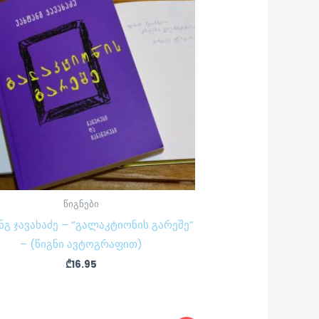
წიგნები
ნგ ჯავახაძე – “გალაკტიონის გარეშე”
– (წიგნი ავტოგრაფით)
₾
16.95