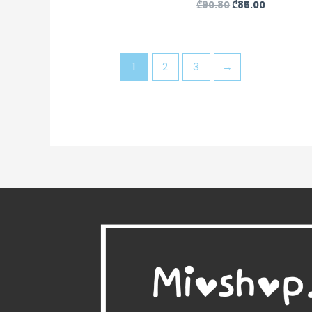
₾
90.80
₾
85.00
1
2
3
→