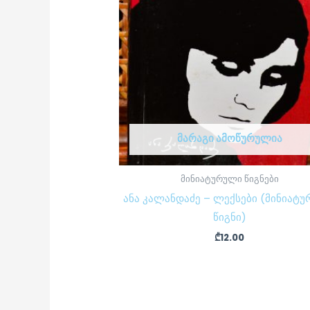
ᲛᲐᲠᲐᲒᲘ ᲐᲛᲝᲬᲣᲠᲣᲚᲘᲐ
მინიატურული წიგნები
ანა კალანდაძე – ლექსები (მინიატ
წიგნი)
₾
12.00