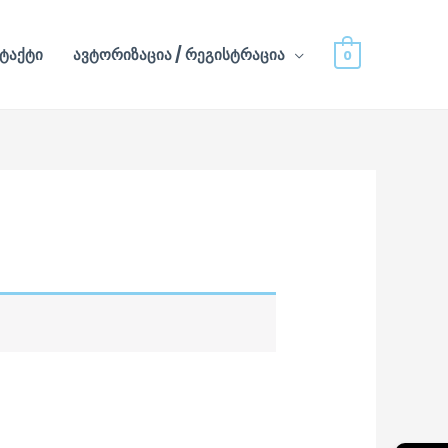
ტაქტი
ავტორიზაცია / რეგისტრაცია
0