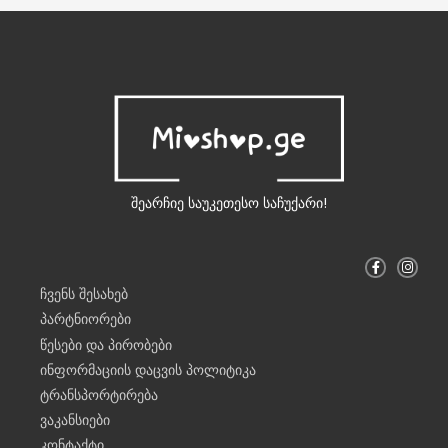
შეარჩიე საუკეთესო საჩუქარი!
F
I
a
n
c
s
ჩვენს შესახებ
e
t
b
a
პარტნიორები
o
g
o
r
წესები და პირობები
k
a
-
m
ინფორმაციის დაცვის პოლიტიკა
f
ტრანსპორტირება
ვაკანსიები
კონტაქტი