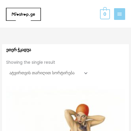
Skip
MAIN
to
0
MEN
content
ეთერ ჭკადუა
Showing the single result