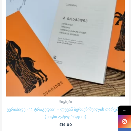
წიგნები
ევრიპიდე -“4 ტრაგედია” – ლევან ბერძენიშვილის თარგმანი
→
(წიგნი ავტოგრაფით)
₾
19.00