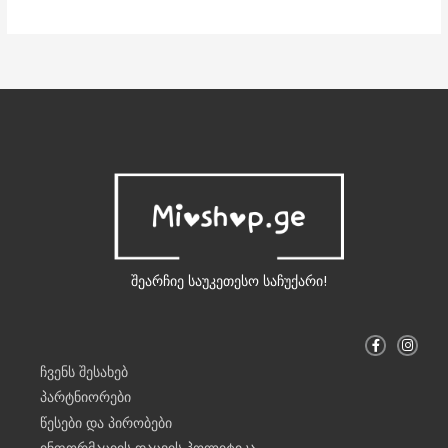
შეარჩიე საუკეთესო საჩუქარი!
F
I
a
n
c
s
ჩვენს შესახებ
e
t
b
a
პარტნიორები
o
g
o
r
წესები და პირობები
k
a
-
m