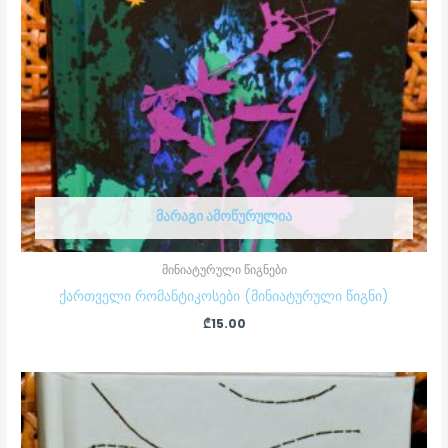
ᲛᲐᲠᲐᲒᲘ ᲐᲛᲝᲬᲣᲠᲣᲚᲘᲐ
მინიატურული წიგნები
ქართველი რომანტიკოსები (მინიატურული წიგნი)
₾
15.00