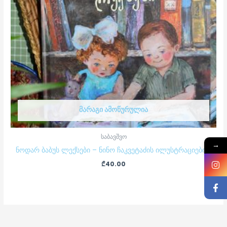
ᲛᲐᲠᲐᲒᲘ ᲐᲛᲝᲬᲣᲠᲣᲚᲘᲐ
საბავშვო
→
ნოდარ ბაბუს ლექსები – ნინო ჩაკვეტაძის ილუსტრაციებით
₾
40.00