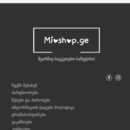
შეარჩიე საუკეთესო საჩუქარი!
F
I
a
n
c
s
ჩვენს შესახებ
e
t
b
a
პარტნიორები
o
g
o
r
წესები და პირობები
k
a
-
m
ინფორმაციის დაცვის პოლიტიკა
f
ტრანსპორტირება
ვაკანსიები
კონტაქტი