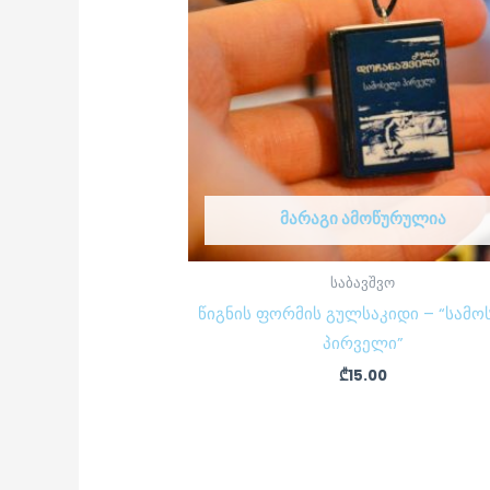
ᲛᲐᲠᲐᲒᲘ ᲐᲛᲝᲬᲣᲠᲣᲚᲘᲐ
საბავშვო
წიგნის ფორმის გულსაკიდი – “სამ
პირველი”
₾
15.00