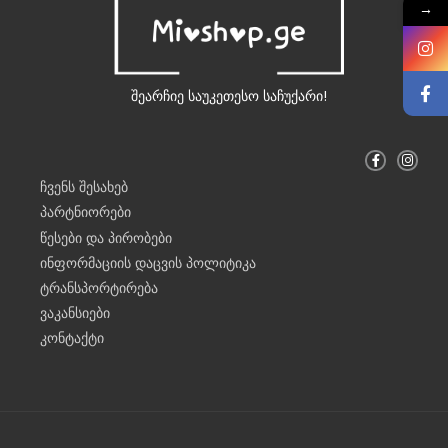
→
შეარჩიე საუკეთესო საჩუქარი!
F
I
a
n
c
s
ჩვენს შესახებ
e
t
b
a
პარტნიორები
o
g
o
r
წესები და პირობები
k
a
-
m
ინფორმაციის დაცვის პოლიტიკა
f
ტრანსპორტირება
ვაკანსიები
კონტაქტი