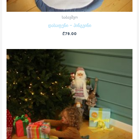
საბავშვო
დასაფენი – პინგვინი
₾
79.00