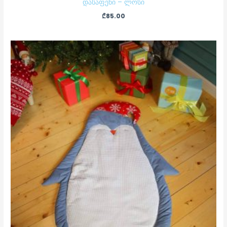
დასაფენი – ლოსი
₾
85.00