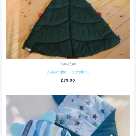
საბავშვო
დასაფენი – ნაძვის ხე
₾
79.00