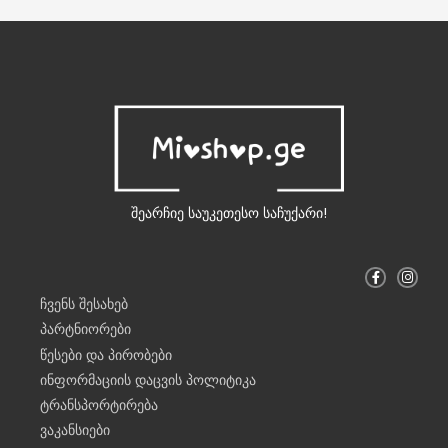
შეარჩიე საუკეთესო საჩუქარი!
F
I
a
n
c
s
ჩვენს შესახებ
e
t
b
a
პარტნიორები
o
g
o
r
წესები და პირობები
k
a
-
m
ინფორმაციის დაცვის პოლიტიკა
f
ტრანსპორტირება
ვაკანსიები