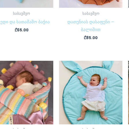
საბავშვო
საბავშვო
ედი და სათამაშო ბაჭია
დათუნიას დასაფენი –
ბალიშით
₾
65.00
₾
85.00