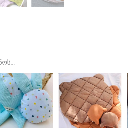
ოს...