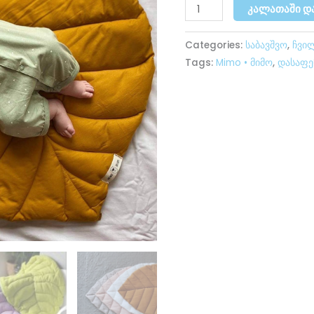
ᲙᲐᲚᲐᲗᲐᲨᲘ Დ
Categories:
საბავშვო
,
ჩვი
Tags:
Mimo • მიმო
,
დასაფე