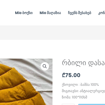
Mio ბოქსი
Mio მაღაზია
ჩვენს შესახებ
კონ
რბილი დას
რბილი
დასაფენი
₾
75.00
ფოთოლი
რაოდენობა
ქსოვილი : ბამბა 100%
შიგთავსი: ანტიალერგი
ზომა: 100*110სმ