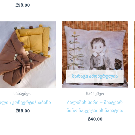
₾
59.00
ᲛᲐᲠᲐᲒᲘ ᲐᲛᲝᲬᲣᲠᲣᲚᲘᲐ
საბავშვო
საბავშვო
ილის კონვერტი/საბანი
ბალიშის პირი – მხატვარ
ნინო ჩაკვეტაძის ნახატით
₾
69.00
₾
40.00