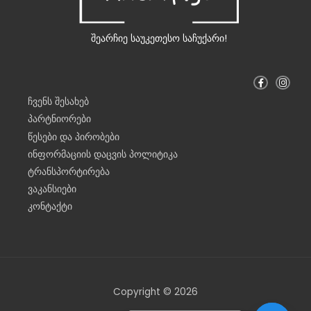
შეარჩიე საუკეთესო საჩუქარი!
F
I
a
n
c
s
ჩვენს შესახებ
e
t
b
a
პარტნიორები
o
g
o
r
წესები და პირობები
k
a
-
m
ინფორმაციის დაცვის პოლიტიკა
f
ტრანსპორტირება
ვაკანსიები
კონტაქტი
Copyright © 2026