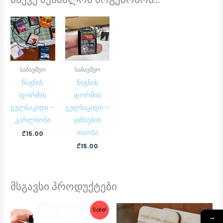
საბავშვო
საბავშვო
წიგნის
წიგნის
ფორმის
ფორმის
გულსაკიდი –
გულსაკიდი –
კარლსონი
ჯინსების
თაობა
₾
15.00
₾
15.00
მსგავსი პროდუქტები
Original
Current
Sale!
price
price
→
was:
is: