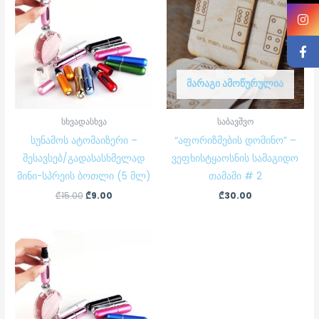
₾15.00.
₾9.00.
ᲛᲐᲠᲐᲒᲘ ᲐᲛᲝᲬᲣᲠᲣᲚᲘᲐ
სხვადასხვა
საბავშვო
სუნამოს ატომაიზერი –
“აფორიზმების დომინო” –
შესავსებ/გადასასხმელად
ვეფხისტყაოსნის სამაგიდო
მინი-სპრეის ბოთლი (5 მლ)
თამაში # 2
₾
15.00
₾
9.00
₾
30.00