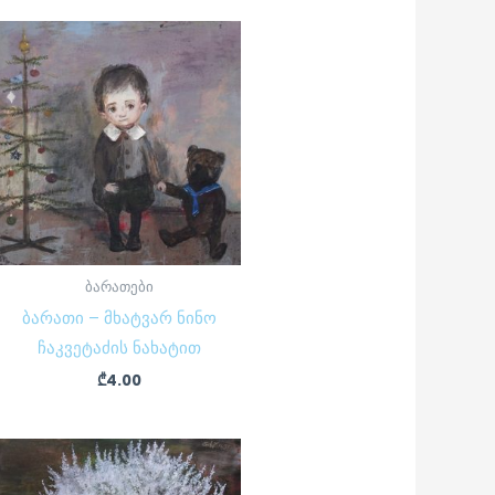
ბარათები
ბარათი – მხატვარ ნინო
ჩაკვეტაძის ნახატით
₾
4.00