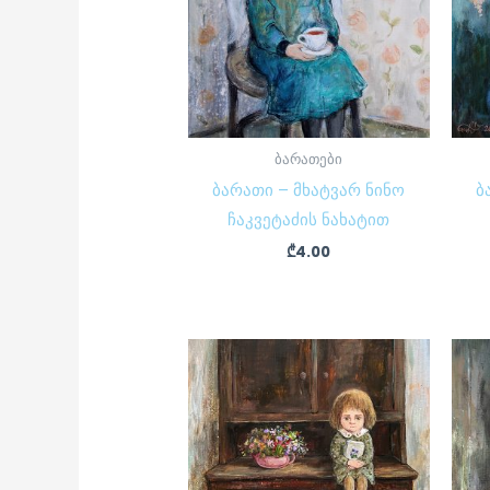
ბარათები
ბარათი – მხატვარ ნინო
ბ
ჩაკვეტაძის ნახატით
₾
4.00