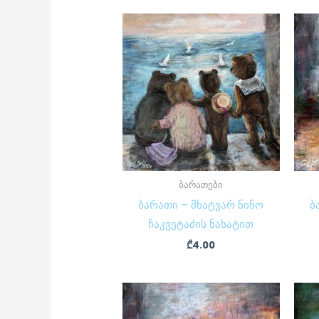
ბარათები
ბარათი – მხატვარ ნინო
ბ
ჩაკვეტაძის ნახატით
₾
4.00