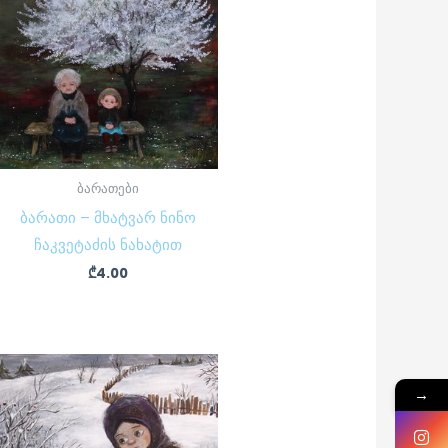
ბარათები
ბარათი – მხატვარ ნინო
ჩაკვეტაძის ნახატით
₾
4.00
→