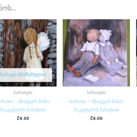
ოს...
ᲛᲐᲠᲐᲒᲘ ᲐᲛᲝᲬᲣᲠᲣᲚᲘᲐ
ბარათები
ბარათები
არათი – მხატვარ ნინო
ბარათი – მხატვარ ნინო
ჩაკვეტაძის ნახატით
ჩაკვეტაძის ნახატით
₾
4.00
₾
4.00