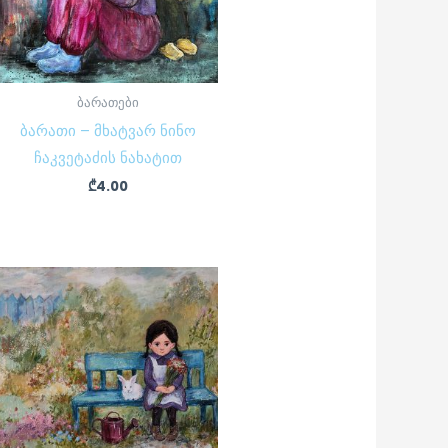
ბარათები
ბარათი – მხატვარ ნინო
ჩაკვეტაძის ნახატით
₾
4.00