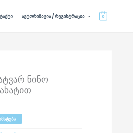
ტაქტი
ავტორიზაცია / რეგისტრაცია
0
ატვარ ნინო
ნახატით
ᲐᲛᲐᲢᲔᲑᲐ