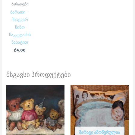
ბარათები
ბარათი –
მხატვარ
ნინო
ჩაკვეტაძის
ნახატით
₾
4.00
მსგავსი პროდუქტები
ᲛᲐᲠᲐᲒᲘ ᲐᲛᲝᲬᲣᲠᲣᲚᲘᲐ