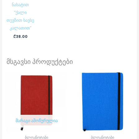
ნახატით
“ქალი
თევზით სავსე
კალათით”
₾
38.00
მსგავსი პროდუქტები
ᲛᲐᲠᲐᲒᲘ ᲐᲛᲝᲬᲣᲠᲣᲚᲘᲐ
ბლოკნოტები
ბლოკნოტები