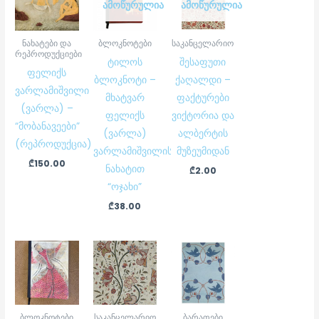
ᲐᲛᲝᲬᲣᲠᲣᲚᲘᲐ
ᲐᲛᲝᲬᲣᲠᲣᲚᲘᲐ
ნახატები და
ბლოკნოტები
საკანცელარიო
რეპროდუქციები
ტილოს
შესაფუთი
ფელიქს
ბლოკნოტი –
ქაღალდი –
ვარლამიშვილი
მხატვარ
ფაქტურები
(ვარლა) –
ფელიქს
ვიქტორია და
“მობანავეები”
(ვარლა)
ალბერტის
(რეპროდუქცია)
ვარლამიშვილის
მუზეუმიდან
₾
150.00
ნახატით
₾
2.00
“ოჯახი”
₾
38.00
ბლოკნოტები
საკანცელარიო
ბარათები