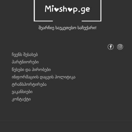
შეარჩიე საუკეთესო საჩუქარი!
F
I
a
n
c
s
ჩვენს შესახებ
e
t
b
a
პარტნიორები
o
g
o
r
წესები და პირობები
k
a
-
m
ინფორმაციის დაცვის პოლიტიკა
f
ტრანსპორტირება
ვაკანსიები
კონტაქტი