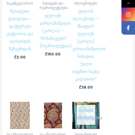
→
საკანცელარიო
ნახატები და
ბლოკნოტები
რეპროდუქციები
შესაფუთი
ტილოს
ფელიქს
ქაღალდი –
ბლოკნოტი –
ვარლამიშვილი
ფაქტურები
მხატვარ
(ვარლა) –
ვიქტორია და
ფელიქს
“მობანავეები”
ალბერტის
(ვარლა)
(რეპროდუქცია)
მუზეუმიდან
ვარლამიშვილის
₾
150.00
ნახატით
₾
2.00
“ქალი
თევზით სავსე
კალათით”
₾
38.00
ᲛᲐᲠᲐᲒᲘ
ᲐᲛᲝᲬᲣᲠᲣᲚᲘᲐ
საკანცელარიო
საკანცელარიო
ბლოკნოტები