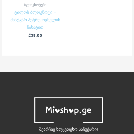
ბლოკნოტები
ტილოს ბლოკნოტი –
მხატვარ პეტრე ოცხელის
ნახატით
₾
38.00
შეარჩიე საუკეთესო საჩუქარი!