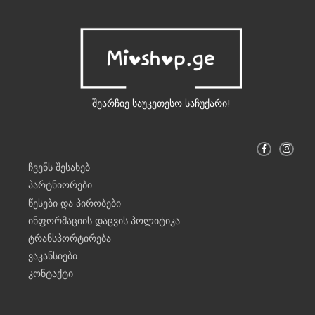
შეარჩიე საუკეთესო საჩუქარი!
F
I
a
n
c
s
ჩვენს შესახებ
e
t
b
a
პარტნიორები
o
g
o
r
წესები და პირობები
k
a
-
m
ინფორმაციის დაცვის პოლიტიკა
f
ტრანსპორტირება
ვაკანსიები
კონტაქტი