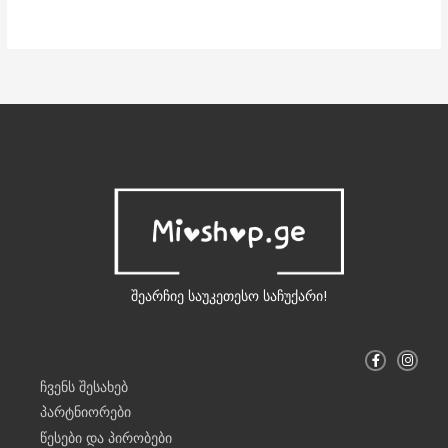
შეარჩიე საუკეთესო საჩუქარი!
F
I
a
n
c
s
ჩვენს შესახებ
e
t
b
a
პარტნიორები
o
g
o
r
წესები და პირობები
k
a