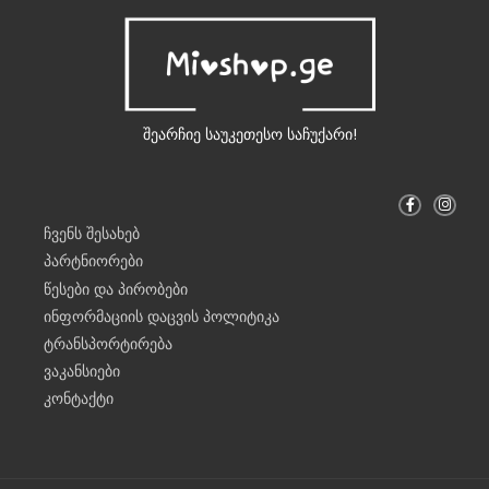
შეარჩიე საუკეთესო საჩუქარი!
F
I
a
n
c
s
ჩვენს შესახებ
e
t
b
a
პარტნიორები
o
g
o
r
წესები და პირობები
k
a
-
m
ინფორმაციის დაცვის პოლიტიკა
f
ტრანსპორტირება
ვაკანსიები
კონტაქტი