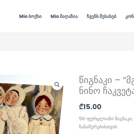
Mio ბოქსი
Mio მაღაზია
ჩვენს შესახებ
კონ
წიგნაკი – “
წიგნაკი
-
ნინო ჩაკვეტ
“მგელი”
-
₾
15.00
მხატვარ
50-ფურცლიანი წიგნაკი,
ნინო
ჩანაწერებისთვის
ჩაკვეტაძის