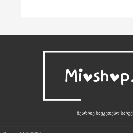
შეარჩიე საუკეთესო საჩუქ