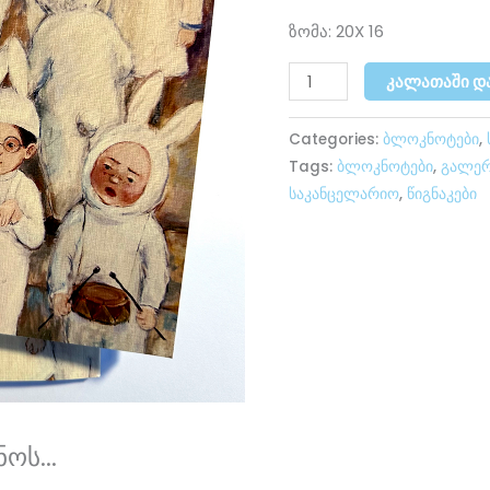
ნახატით
ზომა: 20X 16
რაოდენობა
ᲙᲐᲚᲐᲗᲐᲨᲘ Დ
Categories:
ბლოკნოტები
,
Tags:
ბლოკნოტები
,
გალერ
საკანცელარიო
,
წიგნაკები
ოს...