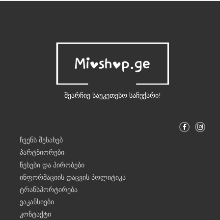
შეარჩიე საუკეთესო საჩუქარი!
F
I
a
n
c
s
ჩვენს შესახებ
e
t
b
a
პარტნიორები
o
g
o
r
წესები და პირობები
k
a
-
m
ინფორმაციის დაცვის პოლიტიკა
f
ტრანსპორტირება
ვაკანსიები
კონტაქტი