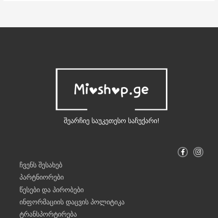
შეარჩიე საუკეთესო საჩუქარი!
F
I
a
n
c
s
ჩვენს შესახებ
e
t
b
a
პარტნიორები
o
g
o
r
წესები და პირობები
k
a
-
m
ინფორმაციის დაცვის პოლიტიკა
f
ტრანსპორტირება