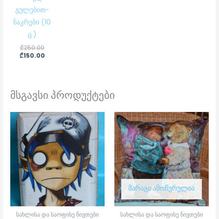
გულებით-
ნაკრები (10
ც.)
₾
250.00
₾
150.00
მსგავსი პროდუქტები
ᲛᲐᲠᲐᲒᲘ ᲐᲛᲝᲬᲣᲠᲣᲚᲘᲐ
სახლისა და საოფისე ნივთები
სახლისა და საოფისე ნივთები