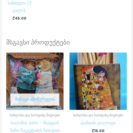
სანთელი (3
ცალი).
₾
45.00
მსგავსი პროდუქტები
ᲛᲐᲠᲐᲒᲘ ᲐᲛᲝᲬᲣᲠᲣᲚᲘᲐ
სახლისა და საოფისე ნივთები
სახლისა და საოფისე ნივთები
ბალიშის პირი – მხატვარ
ასანთის კოლოფი
ნინო ჩაკვეტაძის ნახატით
₾
15.00