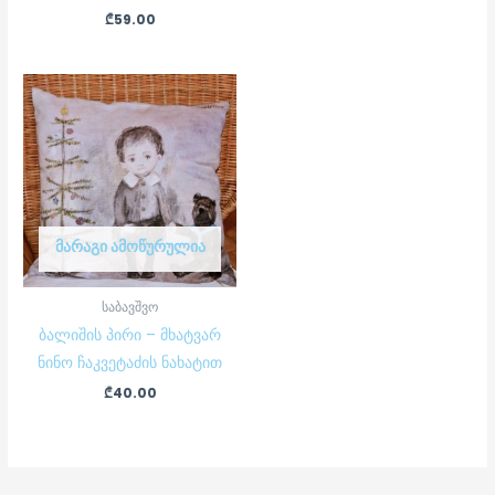
₾
59.00
ᲛᲐᲠᲐᲒᲘ ᲐᲛᲝᲬᲣᲠᲣᲚᲘᲐ
საბავშვო
ბალიშის პირი – მხატვარ
ნინო ჩაკვეტაძის ნახატით
₾
40.00