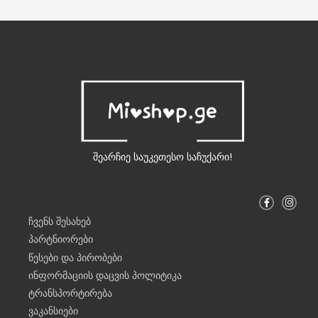
შეარჩიე საუკეთესო საჩუქარი!
F
I
a
n
c
s
ჩვენს შესახებ
e
t
b
a
პარტნიორები
o
g
o
r
წესები და პირობები
k
a
-
m
ინფორმაციის დაცვის პოლიტიკა
f
ტრანსპორტირება
ვაკანსიები