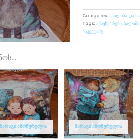
Categories:
სახლისა და ს
Tags:
აქსესუარები
,
ბალიში
ჩაკვეტაძე
ოს...
ᲛᲐᲠᲐᲒᲘ ᲐᲛᲝᲬᲣᲠᲣᲚᲘᲐ
ᲛᲐᲠᲐᲒᲘ ᲐᲛᲝᲬᲣᲠᲣᲚᲘᲐ