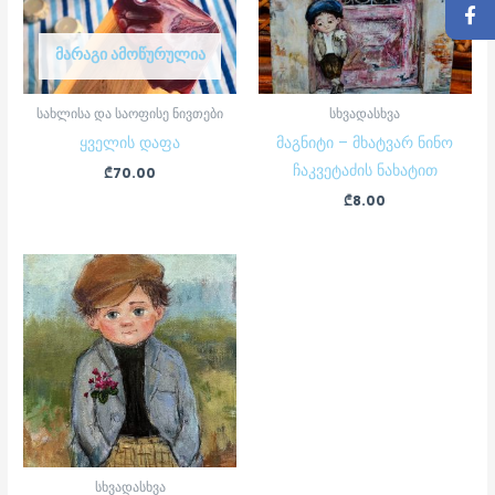
ᲛᲐᲠᲐᲒᲘ ᲐᲛᲝᲬᲣᲠᲣᲚᲘᲐ
სახლისა და საოფისე ნივთები
სხვადასხვა
ყველის დაფა
მაგნიტი – მხატვარ ნინო
ჩაკვეტაძის ნახატით
₾
70.00
₾
8.00
სხვადასხვა