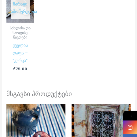
ᲛᲐᲠᲐᲒᲘ
ᲐᲛᲝᲬᲣᲠᲣᲚᲘᲐ
სახლისა და
საოფისე
ნივთები
ყველის
დაფა –
“კურკა”
₾
75.00
მსგავსი პროდუქტები
→