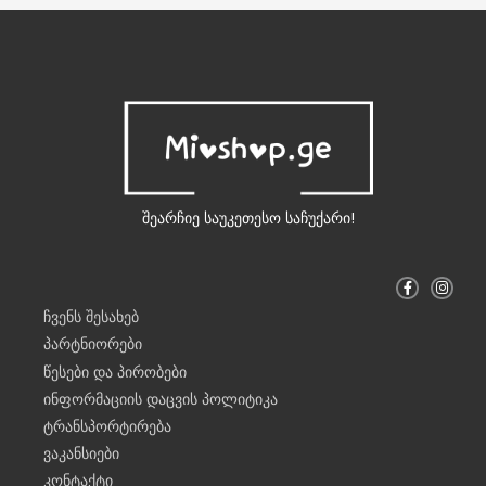
შეარჩიე საუკეთესო საჩუქარი!
F
I
a
n
c
s
ჩვენს შესახებ
e
t
b
a
პარტნიორები
o
g
o
r
წესები და პირობები
k
a
-
m
ინფორმაციის დაცვის პოლიტიკა
f
ტრანსპორტირება
ვაკანსიები
კონტაქტი