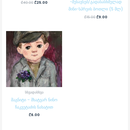
-შესავსებ/გადასასხმელად
₾
40.00
₾
25.00
მინი-სპრეის ბოთლი (5 მლ)
₾
15.00
₾
9.00
სხვადასხვა
მაგნიტი – მხატვარ ნინო
ჩაკვეტაძის ნახატით
₾
6.00