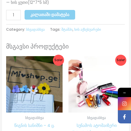
— ხის ყუთი(12*7*5 სმ)
ᲙᲐᲚᲐᲗᲐᲨᲘ ᲓᲐᲛᲐᲢᲔᲑᲐ
Category:
სხვადასხვა
Tags:
შტამპი
,
ხის აქსესუარები
მსგავსი პროდუქტები
Original
Current
Original
Current
Sale!
Sale!
price
price
price
price
was:
is:
was:
is:
₾40.00.
₾25.00.
₾15.00.
₾9.00.
→
სხვადასხვა
სხვადასხვა
წიგნის სანიშნი – 4 ც.
სუნამოს ატომაიზერი