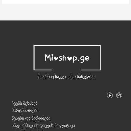
შეარჩიე საუკეთესო საჩუქარი!
F
I
a
n
c
s
ჩვენს შესახებ
e
t
b
a
პარტნიორები
o
g
o
r
წესები და პირობები
k
a
-
m
ინფორმაციის დაცვის პოლიტიკა
f