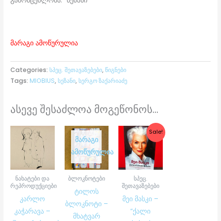
გამომცემლობა: “სეზანი”
მარაგი ამოწურულია
Categories:
სპეც. შეთავაზებები
,
წიგნები
Tags:
MIOBIUS
,
სეზანი
,
სერგო ზაქარიაძე
ასევე შესაძლოა მოგეწონოს...
Original
Current
Sale!
price
price
ᲛᲐᲠᲐᲒᲘ
was:
is:
ᲐᲛᲝᲬᲣᲠᲣᲚᲘᲐ
₾20.00.
₾15.00.
ნახატები და
ბლოკნოტები
სპეც.
რეპროდუქციები
შეთავაზებები
ტილოს
კარლო
მეი მასკი –
ბლოკნოტი –
კაჭარავა –
“ქალი
მხატვარ