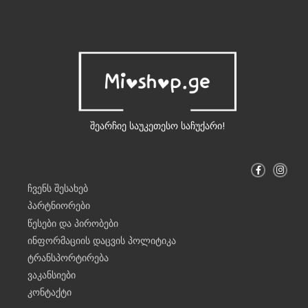
შეარჩიე საუკეთესო საჩუქარი!
F
I
a
n
c
s
ჩვენს შესახებ
e
t
b
a
პარტნიორები
o
g
o
r
წესები და პირობები
k
a
-
m
ინფორმაციის დაცვის პოლიტიკა
f
ტრანსპორტირება
ვაკანსიები
კონტაქტი