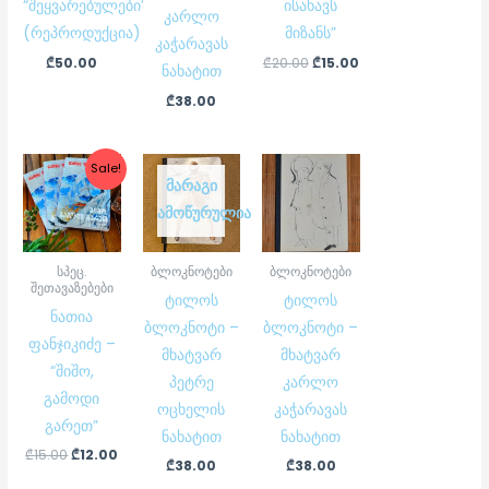
“შეყვარებულები”
ისახავს
კარლო
(რეპროდუქცია)
მიზანს”
კაჭარავას
₾
50.00
₾
20.00
₾
15.00
ნახატით
₾
38.00
Original
Current
Sale!
price
price
ᲛᲐᲠᲐᲒᲘ
was:
is:
ᲐᲛᲝᲬᲣᲠᲣᲚᲘᲐ
₾15.00.
₾12.00.
სპეც.
ბლოკნოტები
ბლოკნოტები
შეთავაზებები
ტილოს
ტილოს
ნათია
ბლოკნოტი –
ბლოკნოტი –
ფანჯიკიძე –
მხატვარ
მხატვარ
“შიშო,
პეტრე
კარლო
გამოდი
ოცხელის
კაჭარავას
გარეთ”
ნახატით
ნახატით
₾
15.00
₾
12.00
₾
38.00
₾
38.00