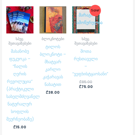
Original
Current
Sale!
price
price
ᲛᲐᲠᲐᲒᲘ
was:
is:
ᲐᲛᲝᲬᲣᲠᲣᲚᲘᲐ
₾85.00.
₾75.00.
სპეც.
ბლოკნოტები
სპეც.
შეთავაზებები
შეთავაზებები
ტილოს
მასანობუ
შოთა
ბლოკნოტი –
ფუკუოკა –
რუსთაველი
მხატვარ
“ჩალის
–
კარლო
ღერის
“ვეფხისტყაოსანი”
კაჭარავას
რევოლუცია”
₾
85.00
ნახატით
₾
75.00
(პრაქტიკული
₾
38.00
სახელმძღვანელო
ნატურალურ
სოფლის
მეურნეობაზე)
₾
15.00