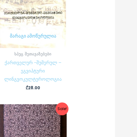
ᲛᲐᲠᲐᲒᲘ ᲐᲛᲝᲬᲣᲠᲣᲚᲘᲐ
სპეც. შეთავაზებები
ქართველურ -შუმერულ –
ეგვიპტური
ლინგვოკულტუროლოგია
₾
28.00
Original
Current
Sale!
price
price
was:
is:
₾13.50.
₾10.00.