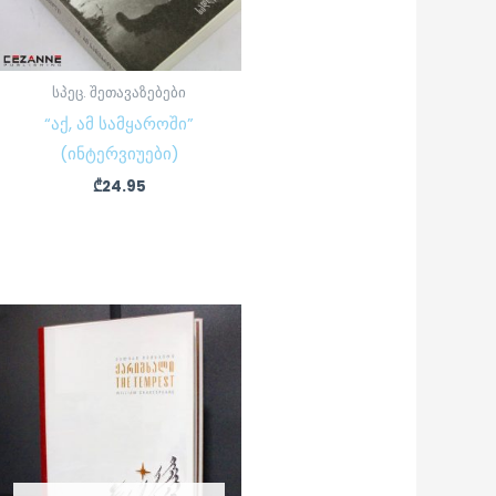
სპეც. შეთავაზებები
“აქ, ამ სამყაროში”
(ინტერვიუები)
₾
24.95