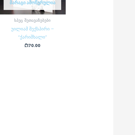
ᲛᲐᲠᲐᲒᲘ ᲐᲛᲝᲬᲣᲠᲣᲚᲘᲐ
სპეც. შეთავაზებები
უილიამ შექსპირი –
“ქარიშხალი”
₾
170.00