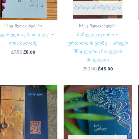
ᲛᲐᲠᲐᲒᲘ ᲐᲛᲝᲬᲣᲠᲣᲚᲘᲐ
სპეც. შეთავაზებები
სპეც. შეთავაზებები
იყვარულის ერთი დღე” –
მანუელე ფიორი –
ლია ხალაძე
ფროილაინ ელზე – არტურ
შნიცლერის ნოველის
₾
7.50
₾
6.00
მიხედვით
₾
50.00
₾
45.00