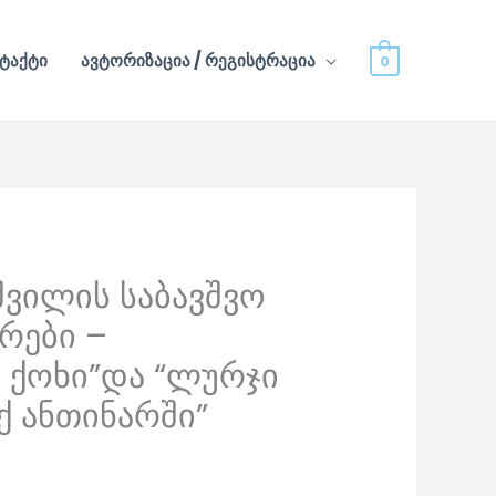
ტაქტი
ავტორიზაცია / რეგისტრაცია
0
შვილის საბავშვო
rrent
კრები –
ice
ს ქოხი”და “ლურჯი
ქ ანთინარში”
6.00.