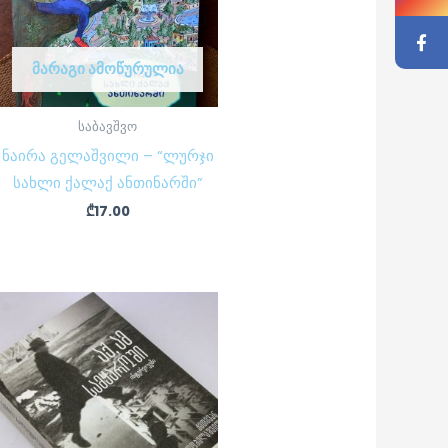
ᲛᲐᲠᲐᲒᲘ ᲐᲛᲝᲬᲣᲠᲣᲚᲘᲐ
საბავშვო
ნაირა გელაშვილი – “ლურჯი
სახლი ქალაქ ანთინარში”
₾
17.00