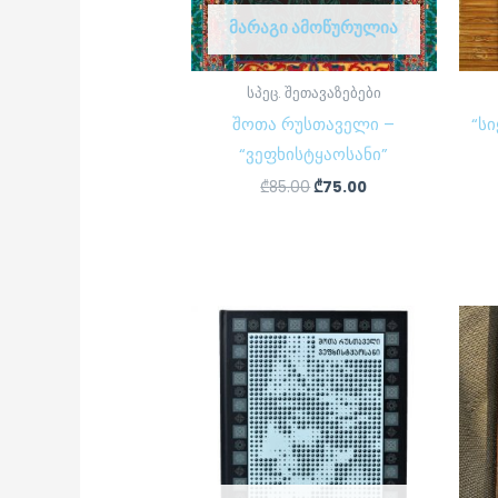
ᲛᲐᲠᲐᲒᲘ ᲐᲛᲝᲬᲣᲠᲣᲚᲘᲐ
სპეც. შეთავაზებები
შოთა რუსთაველი –
“ს
“ვეფხისტყაოსანი”
₾
85.00
₾
75.00