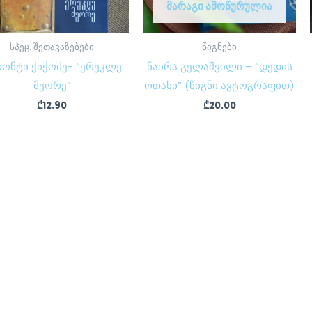
ᲛᲐᲠᲐᲒᲘ ᲐᲛᲝᲬᲣᲠᲣᲚᲘᲐ
სპეც. შეთავაზებები
წიგნები
რონტი ქიქოძე- “ერეკლე
ნაირა გელაშვილი – “დედის
მეორე”
ოთახი” (წიგნი ავტოგრაფით)
₾
12.90
₾
20.00