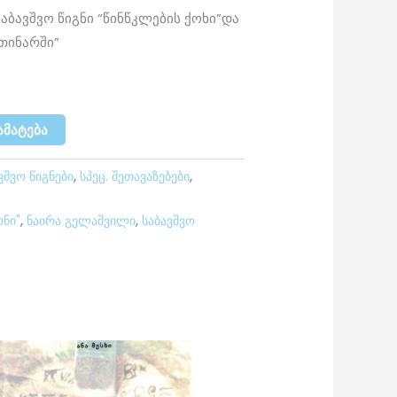
აბავშვო წიგნი “წინწკლების ქოხი”და
თინარში”
ᲐᲛᲐᲢᲔᲑᲐ
ვშვო წიგნები
,
სპეც. შეთავაზებები
,
ნი"
,
ნაირა გელაშვილი
,
საბავშვო