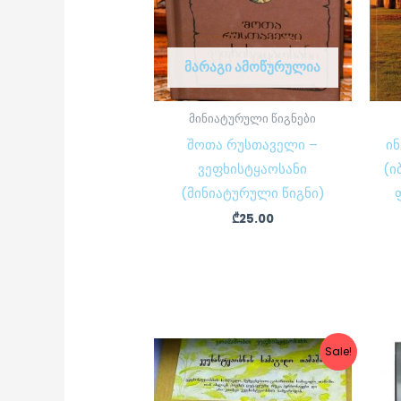
ᲛᲐᲠᲐᲒᲘ ᲐᲛᲝᲬᲣᲠᲣᲚᲘᲐ
მინიატურული წიგნები
შოთა რუსთაველი –
ი
ვეფხისტყაოსანი
(ი
(მინიატურული წიგნი)
₾
25.00
Original
Current
Sale!
price
price
was:
is:
₾100.00.
₾90.00.