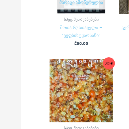
ᲛᲐᲠᲐᲒᲘ ᲐᲛᲝᲬᲣᲠᲣᲚᲘᲐ
სპეც. შეთავაზებები
შოთა რუსთაველი –
გე
“ვეფხისტყაოსანი”
₾
50.00
Original
Current
Sale!
price
price
was:
is:
₾45.00.
₾39.00.
სპეც. შეთავაზებები