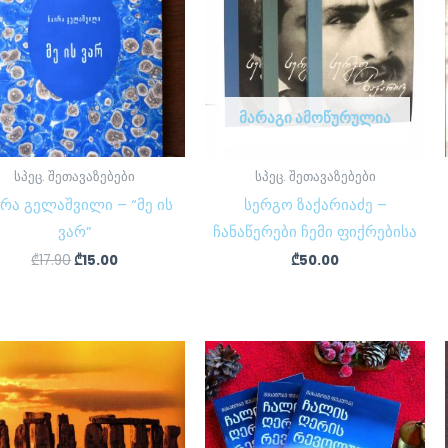
ᲛᲐᲠᲐᲒᲘ ᲐᲛᲝᲬᲣᲠᲣᲚᲘᲐ
სპეც. შეთავაზებები
სპეც. შეთავაზებები
ირა გელაშვილი – “მე ის
სერგო ზაქარიაძე –
ვარ”
ჩანაწერები ჩემი ფიქრებისა
₾
17.90
₾
15.00
₾
50.00