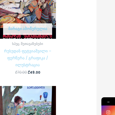
ᲛᲐᲠᲐᲒᲘ ᲐᲛᲝᲬᲣᲠᲣᲚᲘᲐ
სპეც. შეთავაზებები
რუსუდან ფეტვიაშვილი –
ფერწერა / გრაფიკა /
ილუსტრაცია
₾
70.00
₾
49.00
→