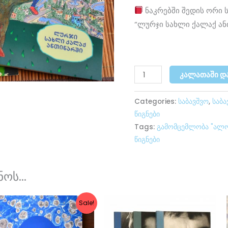
ქოხი"და
ნაკრებში შედის ორი ს
“ლურჯი
“ლურჯი სახლი ქალაქ ან
სახლი
ქალაქ
ანთინარში”
რაოდენობა
ᲙᲐᲚᲐᲗᲐᲨᲘ Დ
Categories:
საბავშვო
,
საბა
წიგნები
Tags:
გამომცემლობა "ალო
წიგნები
ოს...
Original
Current
Sale!
price
price
was:
is:
₾17.90.
₾15.00.