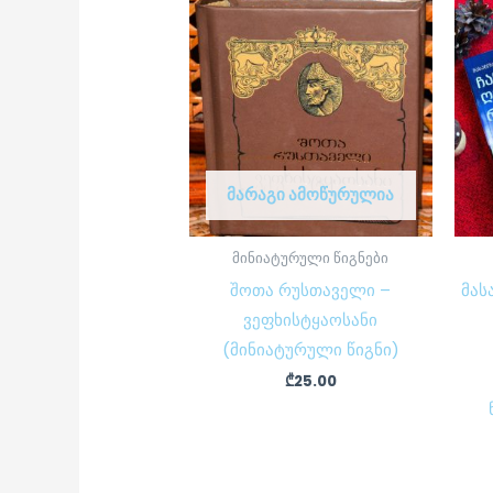
ᲛᲐᲠᲐᲒᲘ ᲐᲛᲝᲬᲣᲠᲣᲚᲘᲐ
მინიატურული წიგნები
შოთა რუსთაველი –
მას
ვეფხისტყაოსანი
(მინიატურული წიგნი)
₾
25.00