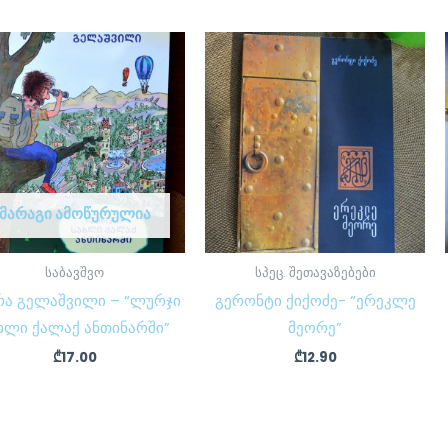
ᲛᲐᲠᲐᲒᲘ ᲐᲛᲝᲬᲣᲠᲣᲚᲘᲐ
საბავშვო
სპეც. შეთავაზებები
რა გელაშვილი – “ლურჯი
გერონტი ქიქოძე- “ერეკლე
ხლი ქალაქ ანთინარში”
მეორე”
₾
17.00
₾
12.90