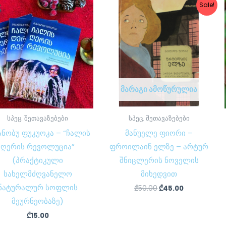
Original
Current
Sale!
price
price
was:
is:
₾50.00.
₾45.00.
ᲛᲐᲠᲐᲒᲘ ᲐᲛᲝᲬᲣᲠᲣᲚᲘᲐ
სპეც. შეთავაზებები
სპეც. შეთავაზებები
ანობუ ფუკუოკა – “ჩალის
მანუელე ფიორი –
ღერის რევოლუცია”
ფროილაინ ელზე – არტურ
(პრაქტიკული
შნიცლერის ნოველის
სახელმძღვანელო
მიხედვით
ნატურალურ სოფლის
₾
50.00
₾
45.00
მეურნეობაზე)
₾
15.00