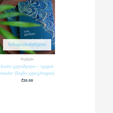
ᲛᲐᲠᲐᲒᲘ ᲐᲛᲝᲬᲣᲠᲣᲚᲘᲐ
წიგნები
ნაირა გელაშვილი – “დედის
ოთახი” (წიგნი ავტოგრაფით)
₾
20.00