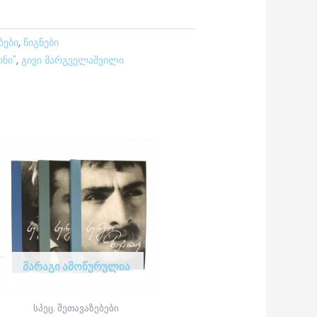
ბები
,
წიგნები
ნი"
,
გივი მარგველაშვილი
ᲛᲐᲠᲐᲒᲘ ᲐᲛᲝᲬᲣᲠᲣᲚᲘᲐ
სპეც. შეთავაზებები