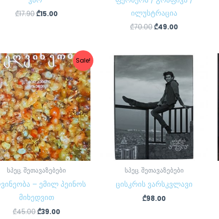
ილუსტრაცია
₾
17.90
₾
15.00
₾
70.00
₾
49.00
Original
Current
Sale!
price
price
was:
is:
₾45.00.
₾39.00.
სპეც. შეთავაზებები
სპეც. შეთავაზებები
ვინეობა – ემილ პეინოს
ცისკრის ვარსკვლავი
მიხედვით
₾
98.00
₾
45.00
₾
39.00