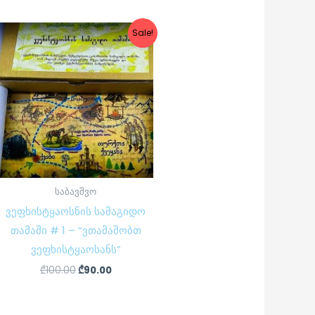
Original
Current
Sale!
price
price
was:
is:
₾100.00.
₾90.00.
საბავშვო
ვეფხისტყაოსნის სამაგიდო
თამაში # 1 – “ვთამაშობთ
ვეფხისტყაოსანს”
₾
100.00
₾
90.00