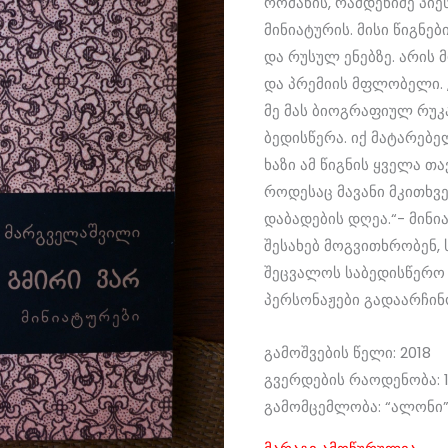
რომანის, რამდენიმე პიე
მინიატურის. მისი წიგნ
და რუსულ ენებზე. არი
და პრემიის მფლობელი. „მ
მე მას ბიოგრაფიულ რუკა
ბედისწერა. იქ მატარებე
ხაზი ამ წიგნის ყველა თ
როდესაც მავანი მკითხვე
დაბადების დღეა.“- მინი
შესახებ მოგვითხრობენ,
შეცვალოს საბედისწერო 
პერსონაჟები გადაარჩინ
გამოშვების წელი: 2018
გვერდების რაოდენობა: 1
გამომცემლობა: “ალონი