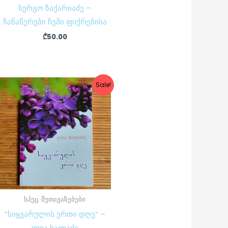
სერგო ზაქარიაძე –
ჩანაწერები ჩემი ფიქრებისა
₾
50.00
Original
Current
Sale!
price
price
was:
is:
₾7.50.
₾6.00.
სპეც. შეთავაზებები
“სიყვარულის ერთი დღე” –
ლია ხალაძე