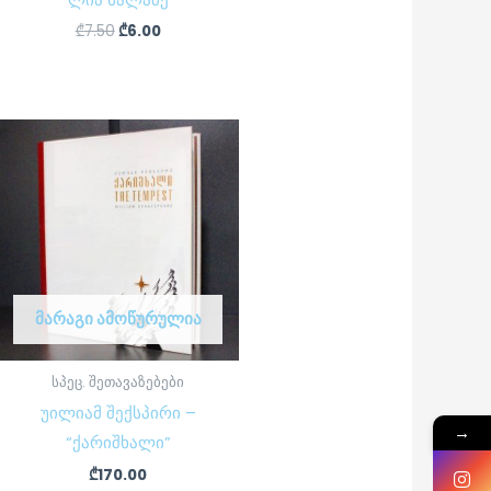
₾
7.50
₾
6.00
ᲛᲐᲠᲐᲒᲘ ᲐᲛᲝᲬᲣᲠᲣᲚᲘᲐ
სპეც. შეთავაზებები
უილიამ შექსპირი –
→
“ქარიშხალი”
₾
170.00