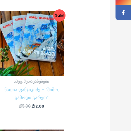
Original
Current
Sale!
price
price
was:
is:
₾15.00.
₾12.00.
სპეც. შეთავაზებები
ნათია ფანჯიკიძე – “შიშო,
გამოდი გარეთ”
₾
15.00
₾
12.00