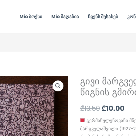
Mio ბოქსი
Mio მაღაზია
ჩვენს შესახებ
კონ
გივი მარგვე
Original
Cur
წიგნის გმირ
price
pri
was:
is:
₾
13.50
₾
10.00
₾13.50.
₾10
გერმანულენოვანი მწ
მარგველაშვილი (1927-2