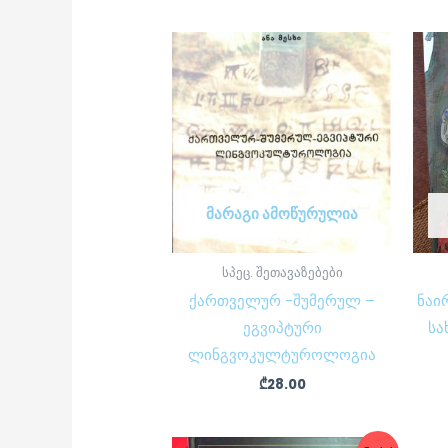
ᲛᲐᲠᲐᲒᲘ ᲐᲛᲝᲬᲣᲠᲣᲚᲘᲐ
სპეც. შეთავაზებები
ქართველურ -შუმერულ –
ნაი
ეგვიპტური
სა
ლინგვოკულტუროლოგია
₾
28.00
Original
Current