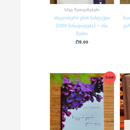
სპეც. შეთავაზებები
ინგლისური ენის სინტაქტი
ნა
(1000 წინადადება) – ანა
ვა
მესხი
₾
15.00
Original
Current
Sale!
price
price
was:
is:
₾7.50.
₾6.00.