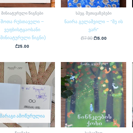
მინიატურული წიგნები
სპეც. შეთავაზებები
შოთა რუსთაველი –
ნაირა გელაშვილი – “მე ის
ვეფხისტყაოსანი
ვარ”
(მინიატურული წიგნი)
₾
17.90
₾
15.00
₾
25.00
ᲛᲐᲠᲐᲒᲘ ᲐᲛᲝᲬᲣᲠᲣᲚᲘᲐ