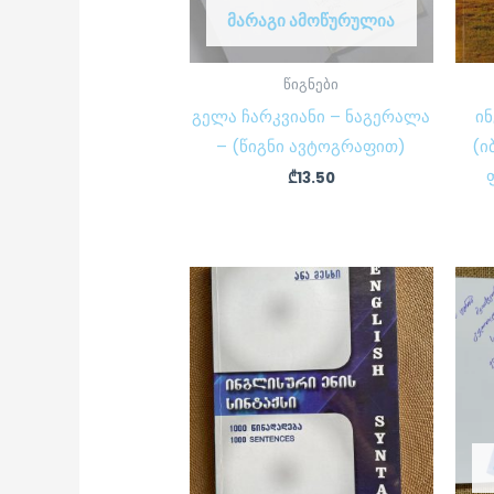
ᲛᲐᲠᲐᲒᲘ ᲐᲛᲝᲬᲣᲠᲣᲚᲘᲐ
წიგნები
გელა ჩარკვიანი – ნაგერალა
ი
– (წიგნი ავტოგრაფით)
(ი
₾
13.50