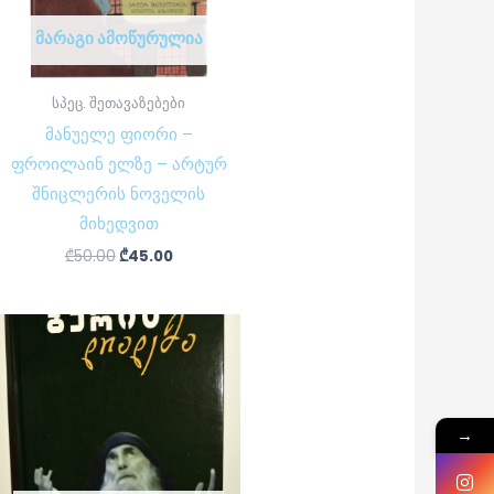
ᲛᲐᲠᲐᲒᲘ ᲐᲛᲝᲬᲣᲠᲣᲚᲘᲐ
სპეც. შეთავაზებები
მანუელე ფიორი –
ფროილაინ ელზე – არტურ
შნიცლერის ნოველის
მიხედვით
₾
50.00
₾
45.00
→