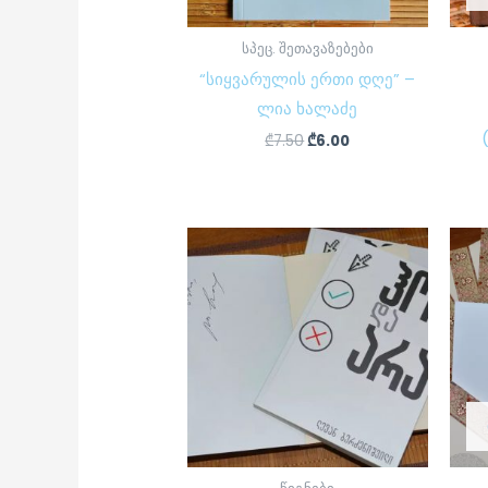
სპეც. შეთავაზებები
“სიყვარულის ერთი დღე” –
ლია ხალაძე
₾
7.50
₾
6.00