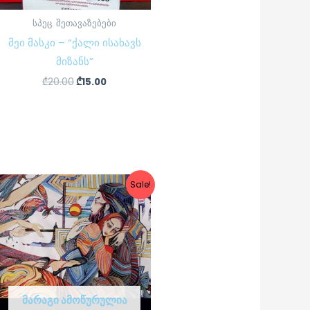
სპეც. შეთავაზებები
მეი მასკი – “ქალი ისახავს
მიზანს”
₾
20.00
₾
15.00
Original
Current
Sale!
price
price
was:
is:
₾70.00.
₾49.00.
ᲛᲐᲠᲐᲒᲘ ᲐᲛᲝᲬᲣᲠᲣᲚᲘᲐ