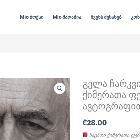
Mio ბოქსი
Mio მაღაზია
ჩვენს შესახებ
კონ
გელა ჩარკვი
ქიმერათა ფ
ავტოგრაფი
₾
28.00
ნაცნობ ქიმერათა ფე