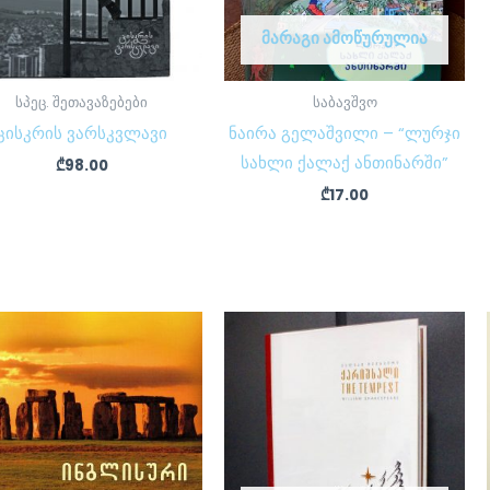
ᲛᲐᲠᲐᲒᲘ ᲐᲛᲝᲬᲣᲠᲣᲚᲘᲐ
სპეც. შეთავაზებები
საბავშვო
ცისკრის ვარსკვლავი
ნაირა გელაშვილი – “ლურჯი
სახლი ქალაქ ანთინარში”
₾
98.00
₾
17.00