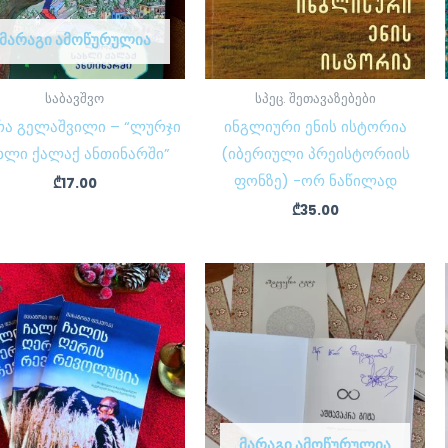
ᲛᲐᲠᲐᲒᲘ ᲐᲛᲝᲬᲣᲠᲣᲚᲘᲐ
საბავშვო
სპეც. შეთავაზებები
რა გელაშვილი – “ლურჯი
ინგლიური ენის ისტორია
ხლი ქალაქ ანთინარში”
(იბერიული პრეისტორიის
ფონზე) -ორ ნაწილად
₾
17.00
₾
35.00
ᲛᲐᲠᲐᲒᲘ ᲐᲛᲝᲬᲣᲠᲣᲚᲘᲐ