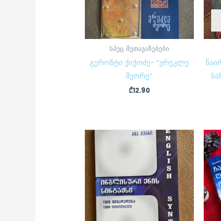
სპეც. შეთავაზებები
გერონტი ქიქოძე- “ერეკლე
ნაი
მეორე”
სა
₾
12.90