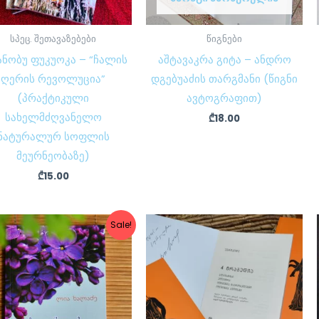
სპეც. შეთავაზებები
წიგნები
ანობუ ფუკუოკა – “ჩალის
აშტავაკრა გიტა – ანდრო
ღერის რევოლუცია”
დგებუაძის თარგმანი (წიგნი
(პრაქტიკული
ავტოგრაფით)
სახელმძღვანელო
₾
18.00
ნატურალურ სოფლის
მეურნეობაზე)
₾
15.00
Original
Current
Sale!
price
price
was:
is:
₾7.50.
₾6.00.