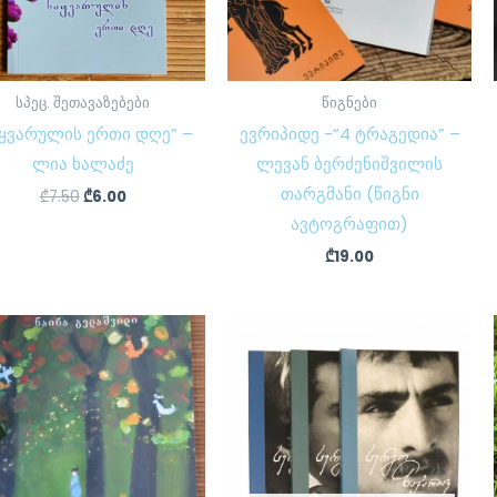
სპეც. შეთავაზებები
წიგნები
იყვარულის ერთი დღე” –
ევრიპიდე -“4 ტრაგედია” –
ლია ხალაძე
ლევან ბერძენიშვილის
თარგმანი (წიგნი
₾
7.50
₾
6.00
ავტოგრაფით)
₾
19.00