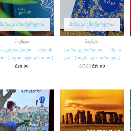
ᲛᲐᲠᲐᲒᲘ ᲐᲛᲝᲬᲣᲠᲣᲚᲘᲐ
ᲛᲐᲠᲐᲒᲘ ᲐᲛᲝᲬᲣᲠᲣᲚᲘᲐ
წიგნები
წიგნები
რა გელაშვილი – “დედის
ნაირა გელაშვილი – “მე ის
ხი” (წიგნი ავტოგრაფით)
ვარ” (წიგნი ავტოგრაფით)
₾
20.00
₾
17.00
₾
15.00