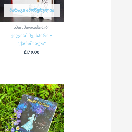
ᲛᲐᲠᲐᲒᲘ ᲐᲛᲝᲬᲣᲠᲣᲚᲘᲐ
სპეც. შეთავაზებები
უილიამ შექსპირი –
“ქარიშხალი”
₾
170.00