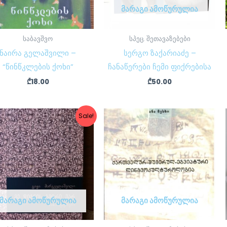
ᲛᲐᲠᲐᲒᲘ ᲐᲛᲝᲬᲣᲠᲣᲚᲘᲐ
საბავშვო
სპეც. შეთავაზებები
ნაირა გელაშვილი –
სერგო ზაქარიაძე –
“წინწკლების ქოხი”
ჩანაწერები ჩემი ფიქრებისა
₾
18.00
₾
50.00
Original
Current
Sale!
price
price
was:
is:
₾13.50.
₾10.00.
ᲛᲐᲠᲐᲒᲘ ᲐᲛᲝᲬᲣᲠᲣᲚᲘᲐ
ᲛᲐᲠᲐᲒᲘ ᲐᲛᲝᲬᲣᲠᲣᲚᲘᲐ