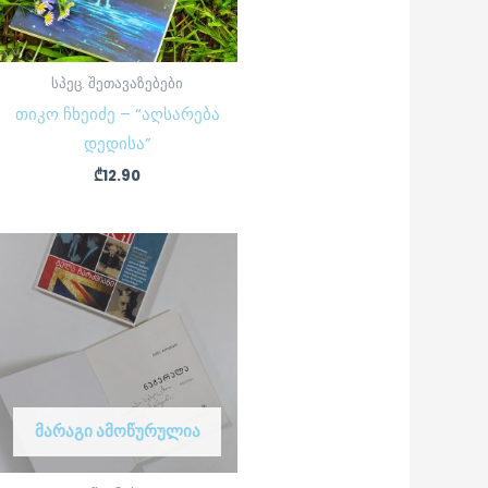
სპეც. შეთავაზებები
თიკო ჩხეიძე – “აღსარება
დედისა”
₾
12.90
ᲛᲐᲠᲐᲒᲘ ᲐᲛᲝᲬᲣᲠᲣᲚᲘᲐ