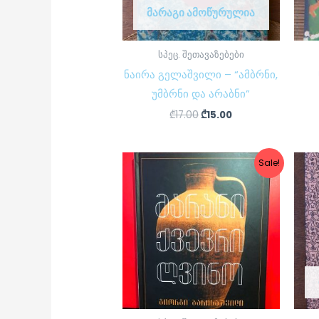
ᲛᲐᲠᲐᲒᲘ ᲐᲛᲝᲬᲣᲠᲣᲚᲘᲐ
სპეც. შეთავაზებები
ნაირა გელაშვილი – “ამბრნი,
უმბრნი და არაბნი”
₾
17.00
₾
15.00
Original
Current
Sale!
price
price
was:
is:
₾79.95.
₾59.00.