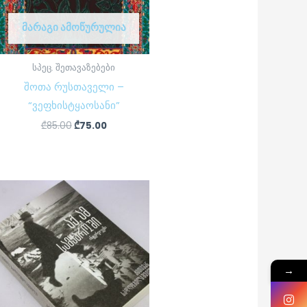
ᲛᲐᲠᲐᲒᲘ ᲐᲛᲝᲬᲣᲠᲣᲚᲘᲐ
სპეც. შეთავაზებები
შოთა რუსთაველი –
“ვეფხისტყაოსანი”
₾
85.00
₾
75.00
→