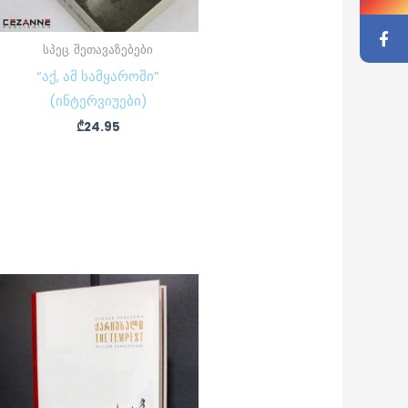
სპეც. შეთავაზებები
“აქ, ამ სამყაროში”
(ინტერვიუები)
₾
24.95