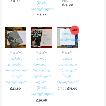
₾
12.90
₾
85.00
(წიგნი
₾
75.00
ავტოგრაფით)
₾
18.00
Original
Current
Sale!
price
price
ᲛᲐᲠᲐᲒᲘ
was:
is:
ᲐᲛᲝᲬᲣᲠᲣᲚᲘᲐ
₾17.00.
₾15.00.
წიგნები
წიგნები
წიგნები
ვახტანგ
ზურაბ
ნაირა
ჯავახაძე –
ქარუმიძე –
გელაშვილი
“თურმეობითი”
“დაგნი ანუ
– “მე ის ვარ”
– (წიგნი
სიყვარულის
(წიგნი
ავტოგრაფით)
აღაპი”
ავტოგრაფით)
(წიგნი
₾
23.90
₾
17.00
₾
15.00
ავტოგრაფით)
₾
20.95