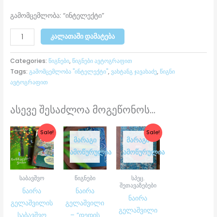
გამომცემლობა: “ინტელექტი”
ᲙᲐᲚᲐᲗᲐᲨᲘ ᲓᲐᲛᲐᲢᲔᲑᲐ
Categories:
წიგნები
,
წიგნები ავტოგრაფით
Tags:
გამომცემლობა "ინტელექტი"
,
ვახტანგ ჯავახაძე
,
წიგნი
ავტოგრაფით
ასევე შესაძლოა მოგეწონოს...
Original
Current
Original
Current
Sale!
Sale!
price
price
price
price
ᲛᲐᲠᲐᲒᲘ
ᲛᲐᲠᲐᲒᲘ
was:
is:
was:
is:
ᲐᲛᲝᲬᲣᲠᲣᲚᲘᲐ
ᲐᲛᲝᲬᲣᲠᲣᲚᲘᲐ
₾35.00.
₾26.00.
₾17.00.
₾15.00.
საბავშვო
წიგნები
სპეც.
შეთავაზებები
ნაირა
ნაირა
ნაირა
გელაშვილის
გელაშვილი
გელაშვილი
საბავშვო
– “დედის