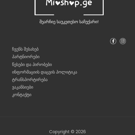
შეარჩიე საუკეთესო საჩუქარი!
F
I
a
n
c
s
ჩვენს შესახებ
e
t
b
a
პარტნიორები
o
g
o
r
წესები და პირობები
k
a
-
m
ინფორმაციის დაცვის პოლიტიკა
f
ტრანსპორტირება
ვაკანსიები
კონტაქტი
Copyright © 2026