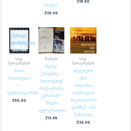
₾
18.00
წიგნი)
₾
25.00
ᲛᲐᲠᲐᲒᲘ
ᲐᲛᲝᲬᲣᲠᲣᲚᲘᲐ
სპეც.
წიგნები
სპეც.
შეთავაზებები
შეთავაზებები
ზურაბ
შოთა
ინგლიური
ქარუმიძე –
რუსთაველი
ენის
“Untergang:
–
ისტორია
მოგზაურობა
“ვეფხისტყაოსანი”
(იბერიული
ევროპაში”
პრეისტორიის
₾
50.00
(წიგნი
ფონზე) -ორ
ავტოგრაფით)
ნაწილად
₾
13.95
₾
35.00