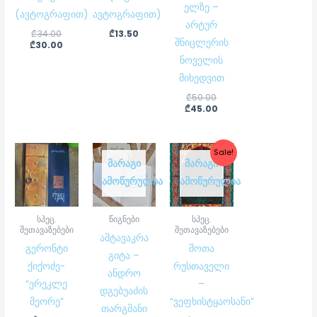
ელზე –
(ავტოგრაფით)
ავტოგრაფით)
არტურ
₾
34.00
₾
13.50
შნიცლერის
₾
30.00
ნოველის
მიხედვით
₾
50.00
₾
45.00
Original
Current
Sale!
price
price
ᲛᲐᲠᲐᲒᲘ
ᲛᲐᲠᲐᲒᲘ
was:
is:
ᲐᲛᲝᲬᲣᲠᲣᲚᲘᲐ
ᲐᲛᲝᲬᲣᲠᲣᲚᲘᲐ
₾85.00.
₾75.00.
სპეც.
წიგნები
სპეც.
შეთავაზებები
შეთავაზებები
აშტავაკრა
გერონტი
შოთა
გიტა –
ქიქოძე-
რუსთაველი
ანდრო
“ერეკლე
–
დგებუაძის
მეორე”
“ვეფხისტყაოსანი”
თარგმანი