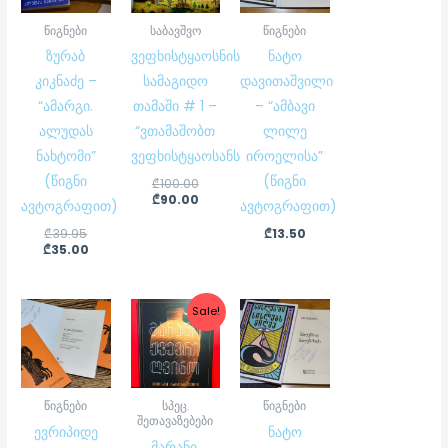
წიგნები
საბავშვო
წიგნები
ზურაბ
ვეფხისტყაოსნის
ნატო
კიკნაძე –
სამაგიდო
დავითაშვილი
“ამარგი.
თამაში # 1 –
– “ამბავი
ალუდას
“ვთამაშობთ
ლილე
ნახტომი”
ვეფხისტყაოსანს”
იროელისა”
(წიგნი
(წიგნი
₾
100.00
₾
90.00
ავტოგრაფით)
ავტოგრაფით)
₾
39.95
₾
13.50
₾
35.00
Original
Current
Sale!
price
price
was:
is:
₾79.95.
₾59.00.
წიგნები
სპეც.
წიგნები
შეთავაზებები
ევრიპიდე
ნატო
მარანი,