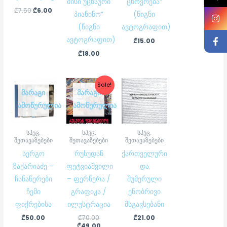
მისი უცნაური
ცხოვრება”
₾
7.50
₾
6.00
პიანინო”
(წიგნი
(წიგნი
ავტოგრაფით)
ავტოგრაფით)
₾
15.00
₾
18.00
Original
Current
Sale!
price
price
ᲛᲐᲠᲐᲒᲘ
ᲛᲐᲠᲐᲒᲘ
was:
is:
ᲐᲛᲝᲬᲣᲠᲣᲚᲘᲐ
ᲐᲛᲝᲬᲣᲠᲣᲚᲘᲐ
₾70.00.
₾49.00.
სპეც.
სპეც.
სპეც.
შეთავაზებები
შეთავაზებები
შეთავაზებები
სერგო
რუსუდან
ქართველური
ზაქარიაძე –
ფეტვიაშვილი
და
ჩანაწერები
– ფერწერა /
შუმერული
ჩემი
გრაფიკა /
ენობრივი
ფიქრებისა
ილუსტრაცია
მსგავსებანი
₾
50.00
₾
70.00
₾
21.00
₾
49.00