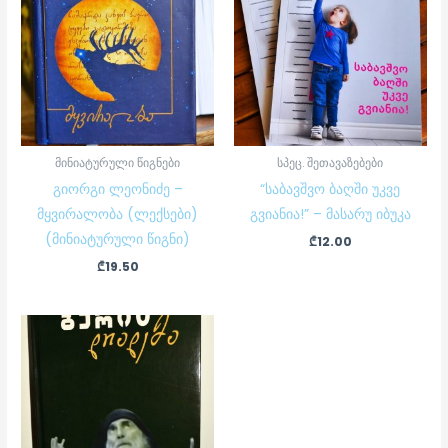
მინიატურული წიგნები
სპეც. შეთავაზებები
გიორგი ლეონიძე –
“საბავშვო ბაღში უკვე
მყვირალობა (ლექსები)
გვიანია!” – მასარუ იბუკა
(მინიატურული წიგნი)
₾
12.00
₾
19.50