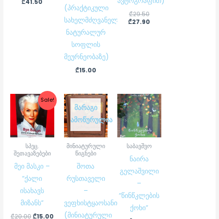
ავტოგრაფით)
₾
41.50
(პრაქტიკული
₾
29.50
სახელმძღვანელო
₾
27.90
ნატურალურ
სოფლის
მეურნეობაზე)
₾
15.00
Original
Current
Sale!
price
price
ᲛᲐᲠᲐᲒᲘ
was:
is:
ᲐᲛᲝᲬᲣᲠᲣᲚᲘᲐ
₾20.00.
₾15.00.
სპეც.
მინიატურული
საბავშვო
შეთავაზებები
წიგნები
ნაირა
მეი მასკი –
შოთა
გელაშვილი
“ქალი
რუსთაველი
–
ისახავს
–
“წინწკლების
მიზანს”
ვეფხისტყაოსანი
ქოხი”
(მინიატურული
₾
20.00
₾
15.00