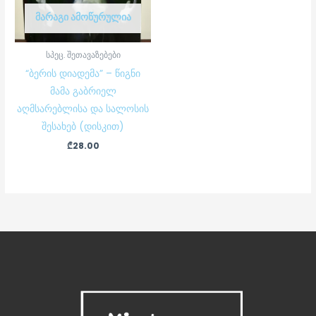
ᲛᲐᲠᲐᲒᲘ ᲐᲛᲝᲬᲣᲠᲣᲚᲘᲐ
სპეც. შეთავაზებები
“ბერის დიადემა” – წიგნი
მამა გაბრიელ
აღმსარებლისა და სალოსის
შესახებ (დისკით)
₾
28.00