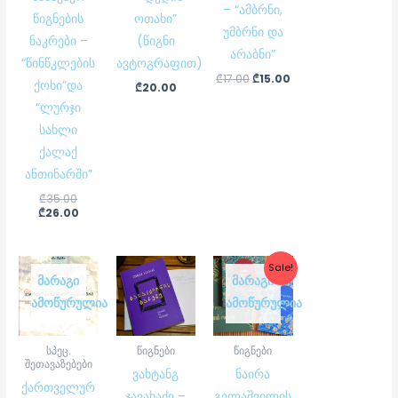
– “ამბრნი,
წიგნების
ოთახი”
უმბრნი და
ნაკრები –
(წიგნი
არაბნი”
“წინწკლების
ავტოგრაფით)
₾
17.00
₾
15.00
ქოხი”და
₾
20.00
“ლურჯი
სახლი
ქალაქ
ანთინარში”
₾
35.00
₾
26.00
Original
Current
Sale!
price
price
ᲛᲐᲠᲐᲒᲘ
ᲛᲐᲠᲐᲒᲘ
was:
is:
ᲐᲛᲝᲬᲣᲠᲣᲚᲘᲐ
ᲐᲛᲝᲬᲣᲠᲣᲚᲘᲐ
₾54.00.
₾48.00.
სპეც.
წიგნები
წიგნები
შეთავაზებები
ვახტანგ
ნაირა
ქართველურ
ჯავახაძე –
გელაშვილის