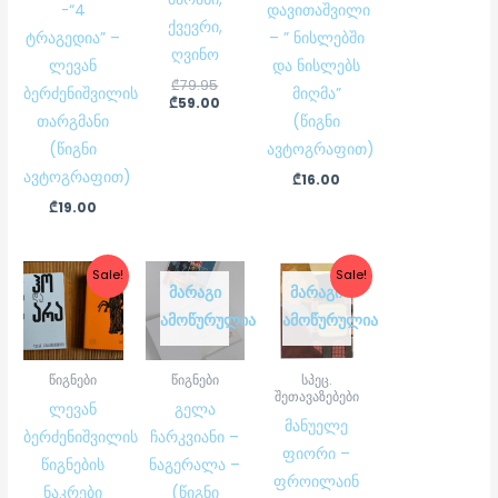
-“4
დავითაშვილი
ქვევრი,
ტრაგედია” –
– ” ნისლებში
ღვინო
ლევან
და ნისლებს
₾
79.95
ბერძენიშვილის
მიღმა”
₾
59.00
თარგმანი
(წიგნი
(წიგნი
ავტოგრაფით)
ავტოგრაფით)
₾
16.00
₾
19.00
Original
Current
Original
Current
Sale!
Sale!
price
price
price
price
ᲛᲐᲠᲐᲒᲘ
ᲛᲐᲠᲐᲒᲘ
was:
is:
was:
is:
ᲐᲛᲝᲬᲣᲠᲣᲚᲘᲐ
ᲐᲛᲝᲬᲣᲠᲣᲚᲘᲐ
₾34.00.
₾30.00.
₾50.00.
₾45.00.
წიგნები
წიგნები
სპეც.
შეთავაზებები
ლევან
გელა
მანუელე
ბერძენიშვილის
ჩარკვიანი –
ფიორი –
წიგნების
ნაგერალა –
ფროილაინ
ნაკრები
(წიგნი