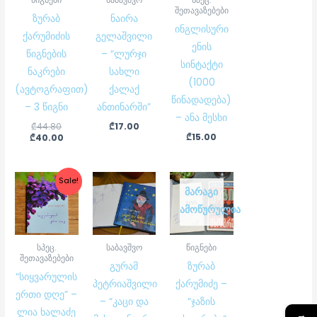
შეთავაზებები
ზურაბ
ნაირა
ინგლისური
ქარუმიძის
გელაშვილი
ენის
წიგნების
– “ლურჯი
სინტაქტი
ნაკრები
სახლი
(1000
(ავტოგრაფით)
ქალაქ
წინადადება)
– 3 წიგნი
ანთინარში”
– ანა მესხი
₾
44.80
₾
17.00
₾
15.00
₾
40.00
Original
Current
Sale!
price
price
ᲛᲐᲠᲐᲒᲘ
was:
is:
ᲐᲛᲝᲬᲣᲠᲣᲚᲘᲐ
₾7.50.
₾6.00.
სპეც.
საბავშვო
წიგნები
შეთავაზებები
გურამ
ზურაბ
“სიყვარულის
პეტრიაშვილი
ქარუმიძე –
ერთი დღე” –
– “კაცი და
“ჯაზის
ლია ხალაძე
→