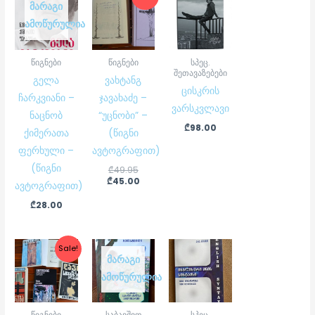
price
price
ᲛᲐᲠᲐᲒᲘ
was:
is:
ᲐᲛᲝᲬᲣᲠᲣᲚᲘᲐ
₾49.95.
₾45.00.
წიგნები
წიგნები
სპეც.
შეთავაზებები
გელა
ვახტანგ
ცისკრის
ჩარკვიანი –
ჯავახაძე –
ვარსკვლავი
ნაცნობ
“უცნობი” –
₾
98.00
ქიმერათა
(წიგნი
ფერხული –
ავტოგრაფით)
(წიგნი
₾
49.95
₾
45.00
ავტოგრაფით)
₾
28.00
Original
Current
Sale!
price
price
ᲛᲐᲠᲐᲒᲘ
was:
is:
ᲐᲛᲝᲬᲣᲠᲣᲚᲘᲐ
₾44.80.
₾40.00.
წიგნები
საბავშვო
სპეც.