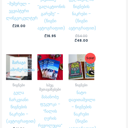
-შუმერულ –
“გალაკტიონის
წიგნების
ეგვიპტური
გარეშე” –
ნაკრები –
ლინგვოკულტუროლოგია
(წიგნი
(წიგნი
₾
28.00
ავტოგრაფით)
ავტოგრაფით)
₾
16.95
₾
54.00
₾
48.00
Original
Current
Sale!
price
price
ᲛᲐᲠᲐᲒᲘ
was:
is:
ᲐᲛᲝᲬᲣᲠᲣᲚᲘᲐ
₾29.50.
₾27.90.
წიგნები
სპეც.
წიგნები
შეთავაზებები
გელა
ნატო
მასანობუ
ჩარკვიანი
დავითაშვილი
ფუკუოკა –
წიგნების
– წიგნების
“ჩალის
ნაკრები –
ნაკრები
ღერის
(ავტოგრაფით)
(წიგნი
რევოლუცია”